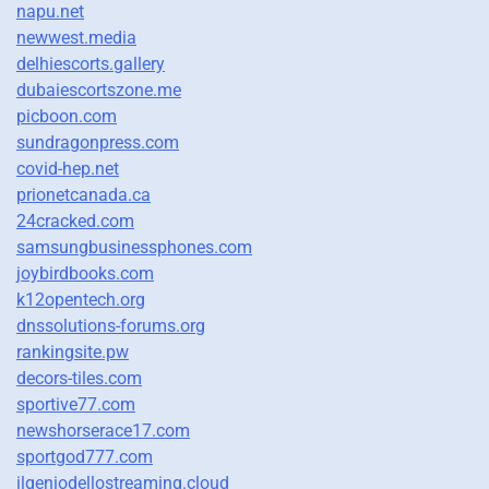
napu.net
newwest.media
delhiescorts.gallery
dubaiescortszone.me
picboon.com
sundragonpress.com
covid-hep.net
prionetcanada.ca
24cracked.com
samsungbusinessphones.com
joybirdbooks.com
k12opentech.org
dnssolutions-forums.org
rankingsite.pw
decors-tiles.com
sportive77.com
newshorserace17.com
sportgod777.com
ilgeniodellostreaming.cloud