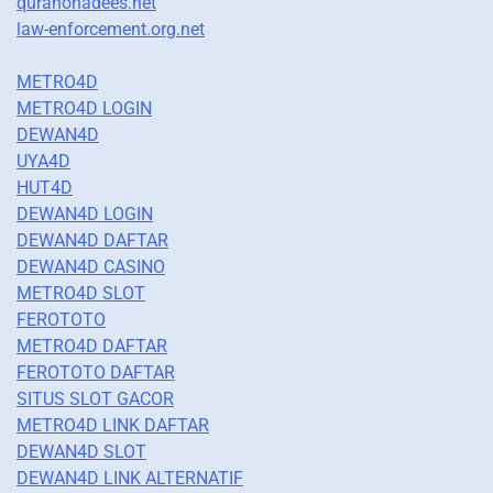
quranohadees.net
law-enforcement.org.net
METRO4D
METRO4D LOGIN
DEWAN4D
UYA4D
HUT4D
DEWAN4D LOGIN
DEWAN4D DAFTAR
DEWAN4D CASINO
METRO4D SLOT
FEROTOTO
METRO4D DAFTAR
FEROTOTO DAFTAR
SITUS SLOT GACOR
METRO4D LINK DAFTAR
DEWAN4D SLOT
DEWAN4D LINK ALTERNATIF