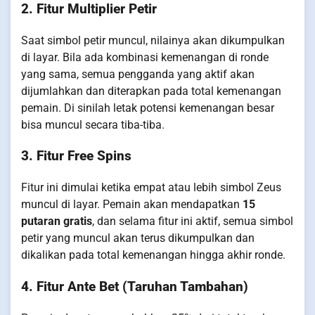
2. Fitur Multiplier Petir
Saat simbol petir muncul, nilainya akan dikumpulkan
di layar. Bila ada kombinasi kemenangan di ronde
yang sama, semua pengganda yang aktif akan
dijumlahkan dan diterapkan pada total kemenangan
pemain. Di sinilah letak potensi kemenangan besar
bisa muncul secara tiba-tiba.
3. Fitur Free Spins
Fitur ini dimulai ketika empat atau lebih simbol Zeus
muncul di layar. Pemain akan mendapatkan
15
putaran gratis
, dan selama fitur ini aktif, semua simbol
petir yang muncul akan terus dikumpulkan dan
dikalikan pada total kemenangan hingga akhir ronde.
4. Fitur Ante Bet (Taruhan Tambahan)