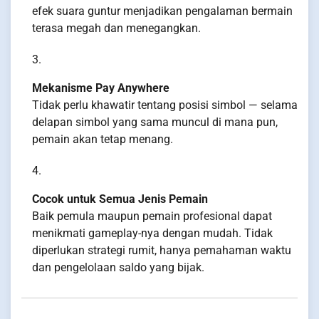
efek suara guntur menjadikan pengalaman bermain
terasa megah dan menegangkan.
Mekanisme Pay Anywhere
Tidak perlu khawatir tentang posisi simbol — selama
delapan simbol yang sama muncul di mana pun,
pemain akan tetap menang.
Cocok untuk Semua Jenis Pemain
Baik pemula maupun pemain profesional dapat
menikmati gameplay-nya dengan mudah. Tidak
diperlukan strategi rumit, hanya pemahaman waktu
dan pengelolaan saldo yang bijak.